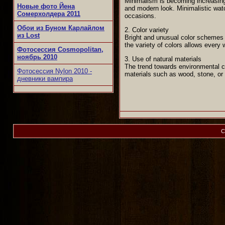
Minimalism is becoming increasing
Новые фото Йена
and modern look. Minimalistic watc
Сомерхолдера 2011
occasions.
Обои из Буном Карлайлом
2. Color variety
из Lost
Bright and unusual color schemes
the variety of colors allows every 
Фотосессия Cosmopolitan,
ноябрь 2010
3. Use of natural materials
The trend towards environmental c
Фотосессия Nylon 2010 -
materials such as wood, stone, or 
дневники вампира
C