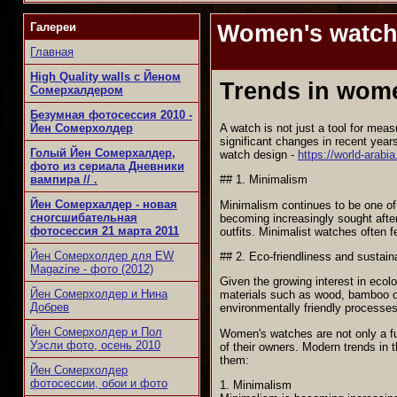
Галереи
Women's watc
Главная
High Quality walls с Йеном
Trends in wom
Сомерхалдером
Безумная фотосессия 2010 -
A watch is not just a tool for me
Йен Сомерхолдер
significant changes in recent years
Голый Йен Сомерхалдер,
watch design -
https://world-arabi
фото из сериала Дневники
вампира // .
## 1. Minimalism
Йен Сомерхалдер - новая
Minimalism continues to be one of 
сногсшибательная
becoming increasingly sought after
фотосессия 21 марта 2011
outfits. Minimalist watches often f
Йен Сомерхолдер для EW
## 2. Eco-friendliness and sustaina
Magazine - фото (2012)
Given the growing interest in eco
Йен Сомерхолдер и Нина
materials such as wood, bamboo or 
Добрев
environmentally friendly processe
Йен Сомерхолдер и Пол
Women's watches are not only a fun
Уэсли фото, осень 2010
of their owners. Modern trends in 
them:
Йен Сомерхолдер
фотосессии, обои и фото
1. Minimalism