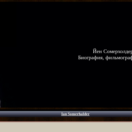
Йен Сомерхолде
Биография, фильмограф
Ian Somerhalder