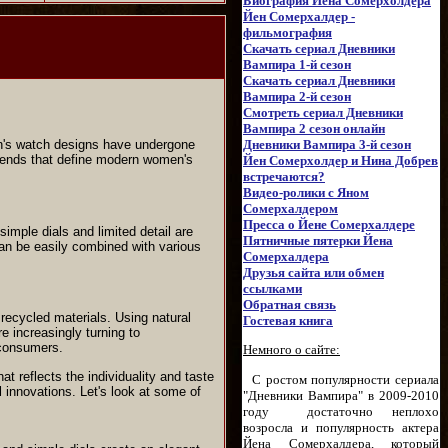
Биография Йена Сомерхолдера
Йен Сомерхалдер -
фильмография
Скачать сериал Дневники
Вампира 1-й сезон
Скачать сериал Дневники
Вампира 2-й сезон
Смотреть сериал Дневники
Вампира 2 сезон онлайн
men's watch designs have undergone
Дневники Вампира 3-й сезон
y trends that define modern women's
Йен Сомерхолдер и Нина Добрев
встречаются?
Видео-ролики с Яном
Сомерхалдером
Пресса о Йене Сомерхалдере
imple dials and limited detail are
Пятничные пятерки Йена
can be easily combined with various
Сомерхалдера
Друзья сайта или обмен
ссылками
Обратная связь
ecycled materials. Using natural
Гостевая книга
 increasingly turning to
 consumers.
Немного о сайте:
 reflects the individuality and taste
С ростом популярности сериала
 innovations. Let's look at some of
"Дневники Вампира" в 2009-2010
году достаточно неплохо
возросла и популярность актера
Йена Сомерхалдера, который