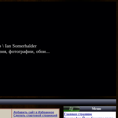
р \
Ian Somerhalder
ия, фотографии, обои...
Меню
Добавить сайт в Избранное
Главная страница
Сделать стартовой страницей