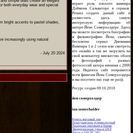
and simple dials create an elegant
играет роль плохого вампира
for both everyday wear and special
Дэймона Сальваторе в сериале.
Решил создать даный сайт и
разместить здесь самую
 bright accents to pastel shades,
интересную информацию об
актере Йене Сомерхолдере. Здесь
вы можете посмотреть биографию
и фильмографию Йена, скачать
e increasingly using natural
бесплатно сериал Дневники
Вампира 1 и 2 сезон или смотреть
его онлайн а так же загрузить на
- July 20 2024
свой компьютер мнежество обоев
и фотографий с разных
фотосессий актера начиная с 2000
года. Надеюсь сайт понравится
всем фанатам Йена Сомерхолдера
и вы посетите нас еще не раз)).
Ресурс создан 09.10.2010
йен сомерхолдер
ian somerhalder
Купить матовый лак
Огнетушитель углекислотный
Лазерная эпиляция в Киеве
Экскурсионные туры в ОАЭ
Насос к 100 80 160